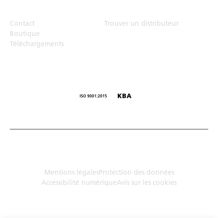
Top Links
Contact
Trouver un distributeur
Boutique
Téléchargements
© Humbaur GmbH · Mercedesring 1, 86368 Gersthofen,
Allemagne
Mentions légales
Protection des données
Accessibilité numérique
Avis sur les cookies