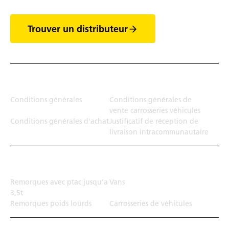
Trouver un distributeur
Juridiction
Conditions générales
Conditions générales de
vente carrosseries véhicules
Conditions générales d'achat
Justificatif de réception de
livraison intracommunautaire
Solution de transport
Remorques avec ptac jusqu'a
Vans
3,5t
Remorques poids lourds
Carrosseries de véhicules