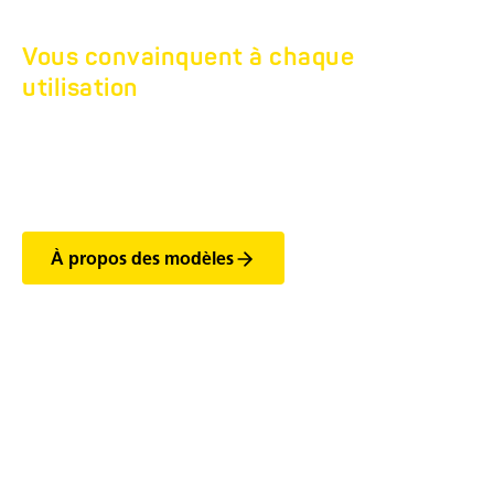
Vous convainquent à chaque
utilisation
REMORQUE PLATEAU
SIMPLE ESSIEU HU.
À propos des modèles