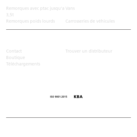
Remorques avec ptac jusqu'a
Vans
3,5t
Remorques poids lourds
Carrosseries de véhicules
Top Links
Contact
Trouver un distributeur
Boutique
Téléchargements
© Humbaur GmbH · Mercedesring 1, 86368 Gersthofen,