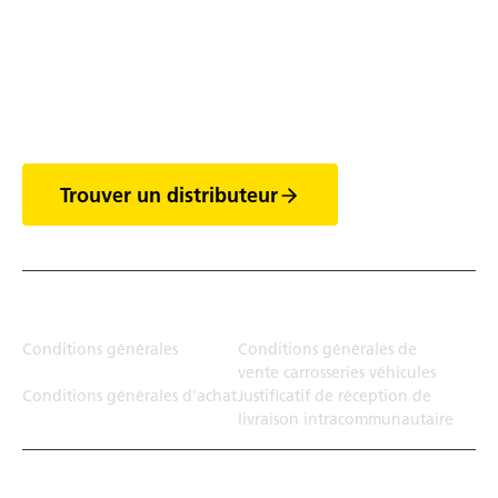
Découvrez tout l'univers
des vans
Trouver un distributeur
Juridiction
Conditions générales
Conditions générales de
vente carrosseries véhicules
Conditions générales d'achat
Justificatif de réception de
livraison intracommunautaire
Solution de transport