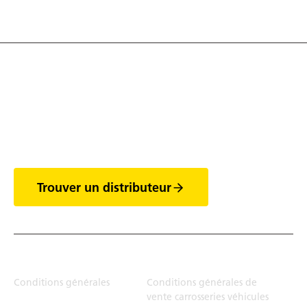
Découvrez tout l'univers
des vans
Trouver un distributeur
Juridiction
Conditions générales
Conditions générales de
vente carrosseries véhicules