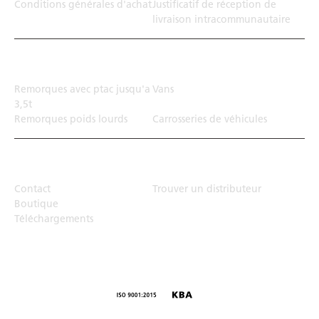
Conditions générales d'achat
Justificatif de réception de
livraison intracommunautaire
Solution de transport
Remorques avec ptac jusqu'a
Vans
3,5t
Remorques poids lourds
Carrosseries de véhicules
Top Links
Contact
Trouver un distributeur
Boutique
Téléchargements