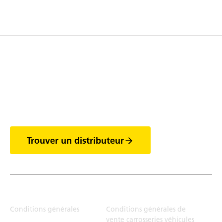
Découvrez tout l'univers
des vans
Trouver un distributeur
Juridiction
Conditions générales
Conditions générales de
vente carrosseries véhicules