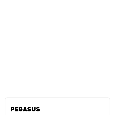
Modèles similaires
Série de modèles Humbaur
PEGASUS
PEGASUS