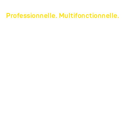
Professionnelle. Multifonctionnelle.
LA CATÉGORIE
PROFESSIONNELLE
HUMBAUR :
NOTOS XTRA.