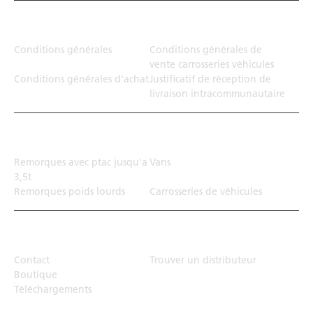
Juridiction
Conditions générales
Conditions générales de
vente carrosseries véhicules
Conditions générales d'achat
Justificatif de réception de
livraison intracommunautaire
Solution de transport
Remorques avec ptac jusqu'a
Vans
3,5t
Remorques poids lourds
Carrosseries de véhicules
Top Links
Contact
Trouver un distributeur
Boutique
Téléchargements