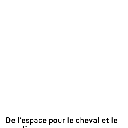
Détails d’équipement de la
série de modèles NOTOS
Consulter ici.
De l’espace pour le cheval et le