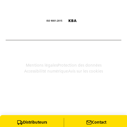
© Humbaur GmbH · Mercedesring 1, 86368 Gersthofen,
Allemagne
Mentions légales
Protection des données
Accessibilité numérique
Avis sur les cookies
Distributeurs
Contact