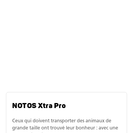
cheval, quelle que soit la situation.
"
La série de modèles
NOTOS
NOTOS Xtra Pro
Ceux qui doivent transporter des animaux de
grande taille ont trouvé leur bonheur : avec une