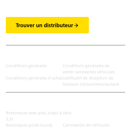
des vans
Trouver un distributeur
Juridiction
Conditions générales
Conditions générales de
vente carrosseries véhicules
Conditions générales d'achat
Justificatif de réception de
livraison intracommunautaire
Solution de transport
Remorques avec ptac jusqu'a
Vans
3,5t
Remorques poids lourds
Carrosseries de véhicules