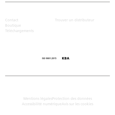
Top Links
Contact
Trouver un distributeur
Boutique
Téléchargements
© Humbaur GmbH · Mercedesring 1, 86368 Gersthofen,
Allemagne
Mentions légales
Protection des données
Accessibilité numérique
Avis sur les cookies