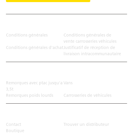
Juridiction
Conditions générales
Conditions générales de
vente carrosseries véhicules
Conditions générales d'achat
Justificatif de réception de
livraison intracommunautaire
Solution de transport
Remorques avec ptac jusqu'a
Vans
3,5t
Remorques poids lourds
Carrosseries de véhicules
Top Links
Contact
Trouver un distributeur
Boutique