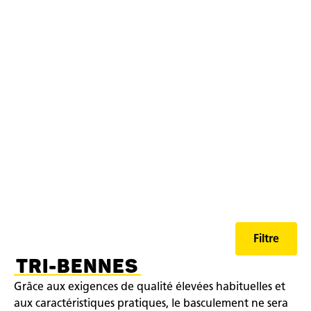
Aperçu des gammes de
modèles de bennes et de
remorques TP de Humbaur
Filtre
TRI-BENNES
Grâce aux exigences de qualité élevées habituelles et
aux caractéristiques pratiques, le basculement ne sera