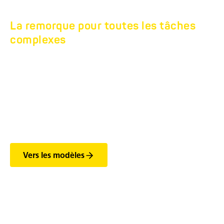
La remorque pour toutes les tâches
complexes
TANDEM-MACHINE
DE CONSTRUCTION-
TRANSPORTEUR
HBTZ BS 21T.
Vers les modèles