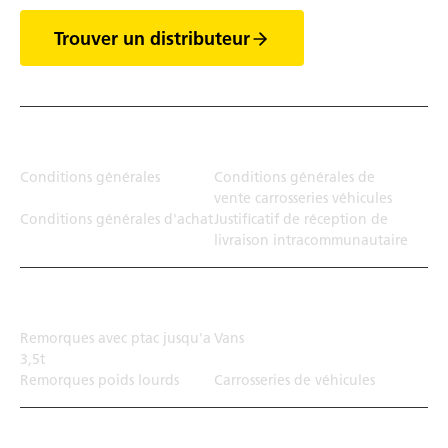
Trouver un distributeur
Juridiction
Conditions générales
Conditions générales de
vente carrosseries véhicules
Conditions générales d'achat
Justificatif de réception de
livraison intracommunautaire
Solution de transport
Remorques avec ptac jusqu'a
Vans
3,5t
Remorques poids lourds
Carrosseries de véhicules
Top Links