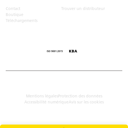
Contact
Trouver un distributeur
Boutique
Téléchargements
© Humbaur GmbH · Mercedesring 1, 86368 Gersthofen,
Allemagne
Mentions légales
Protection des données
Accessibilité numérique
Avis sur les cookies