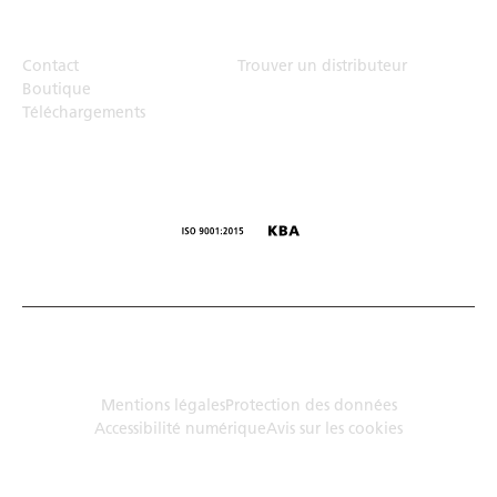
Top Links
Contact
Trouver un distributeur
Boutique
Téléchargements
© Humbaur GmbH · Mercedesring 1, 86368 Gersthofen,
Allemagne
Mentions légales
Protection des données
Accessibilité numérique
Avis sur les cookies