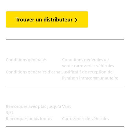
Trouver un distributeur
Juridiction
Conditions générales
Conditions générales de
vente carrosseries véhicules
Conditions générales d'achat
Justificatif de réception de
livraison intracommunautaire
Solution de transport
Remorques avec ptac jusqu'a
Vans
3,5t
Remorques poids lourds
Carrosseries de véhicules