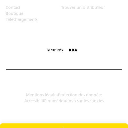
Contact
Trouver un distributeur
Boutique
Téléchargements
© Humbaur GmbH · Mercedesring 1, 86368 Gersthofen,
Allemagne
Mentions légales
Protection des données
Accessibilité numérique
Avis sur les cookies