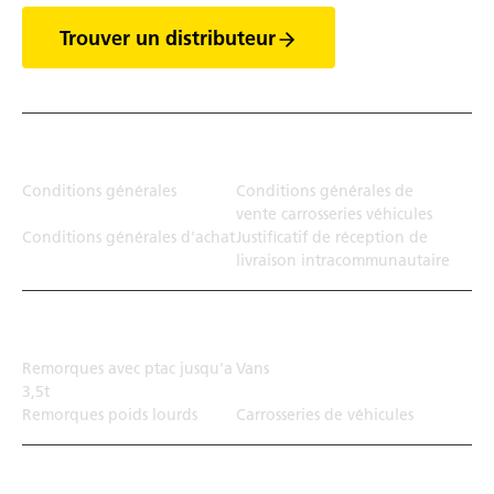
Trouver un distributeur
Juridiction
Conditions générales
Conditions générales de
vente carrosseries véhicules
Conditions générales d'achat
Justificatif de réception de
livraison intracommunautaire
Solution de transport
Remorques avec ptac jusqu'a
Vans
3,5t
Remorques poids lourds
Carrosseries de véhicules
Top Links