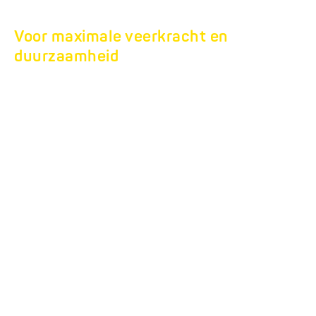
Voor maximale veerkracht en
duurzaamheid
TANDEM
DRIEWEGKIPPER
HTK.
De driewegkippers die uw