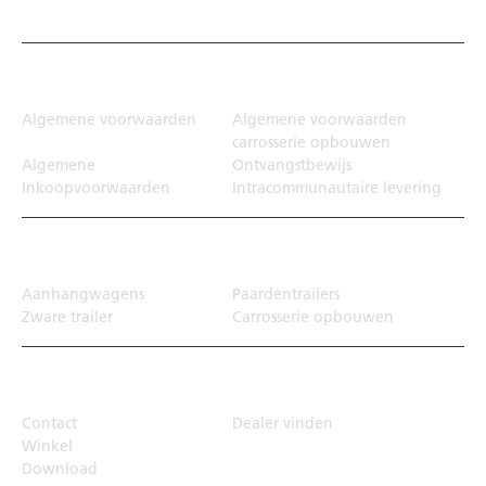
Juridisch
Algemene voorwaarden
Algemene voorwaarden
carrosserie opbouwen
Algemene
Ontvangstbewijs
Inkoopvoorwaarden
Intracommunautaire levering
Transportoplossing
Aanhangwagens
Paardentrailers
Zware trailer
Carrosserie opbouwen
Top Links
Contact
Dealer vinden
Winkel
Download