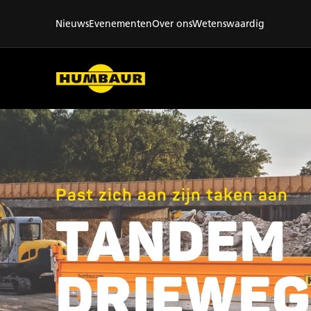
Nieuws
Evenementen
Over ons
Wetenswaardig
Past zich aan zijn taken aan
TANDEM
DRIEWEG