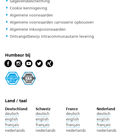
Gegevensbescherming
Cookie kennisgeving
Algemene voorwaarden
Algemene voorwaarden carrosserie opbouwen
Algemene Inkoopvoorwaarden
Ontvangstbewijs Intracommunautaire levering
Humbaur bij
Land / taal
Deutschland
Schweiz
France
Nederland
deutsch
deutsch
deutsch
deutsch
english
english
english
english
français
français
français
français
nederlands
nederlands
nederlands
nederlands