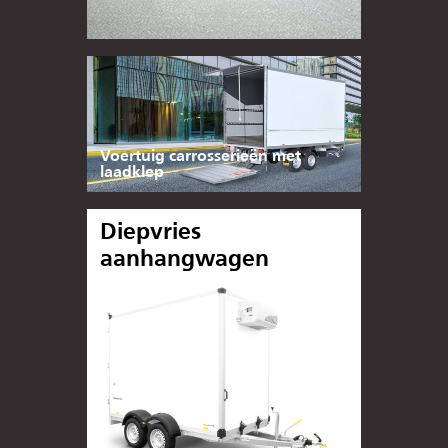
Voertuig carrosserieën met
laadklep
Diepvries
aanhangwagen