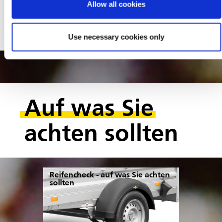
Von Abdeckplanen über Netze bis hin zu Zurrgurten finden
Allow all cookies
Sie alle Zubehör und Ersatzteiler in gewohnt hoher
Humbaur Qualität bequem online.
Use necessary cookies only
Ersatzteilshop durchstöbern »
Auf was Sie
achten sollten
Reifencheck - auf was Sie achten
sollten