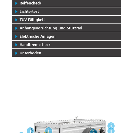
Reifencheck
Lichtertest
TÜV-Fälligkeit
Anhängevorrichtung und Stützrad
Elektrische Anlagen
Handbremscheck
Unterboden
i
i
i
i
i