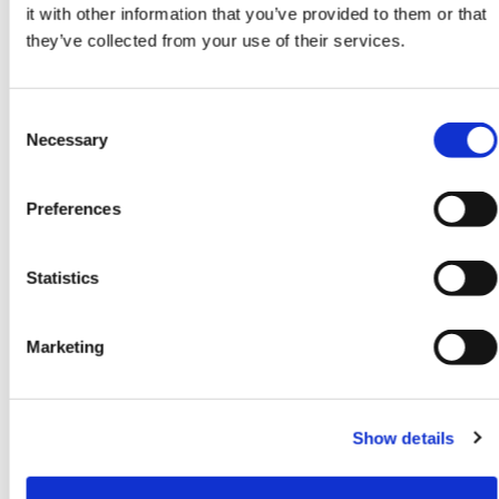
it with other information that you’ve provided to them or that
they’ve collected from your use of their services.
Die Lebensdauer und Funktionalität eines Anhängers
hängen davon ab, wie oft und wie intensiv ein Anhänger
gereinigt und gewartet wird. Die Intervalle der Reinigung
Consent
und Pflege richten sich dabei nach dem Nutzungsgrad, der
Necessary
Selection
Einsatzumgebung und der Verschmutzungsintensität. Wer
seinen Anhänger über Winter in die Garage oder den
Schuppen packt, der sollte ihn davor einer kleinen
Preferences
Reinigung unterziehen. So kann sich der Schmutz über die
Wintermonate nicht festsetzen und am Material zehren.
Einer kurzen Reinigung beim Auswintern spricht aber
Statistics
natürlich nichts dagegen, gerade wenn man es vor
Wintereinbruch nicht mehr geschafft hat oder der
Anhänger seinen Winterschlaf im freien gehalten hat. Auf
Marketing
was Sie achten sollten und welche materialbedingte
Besonderheiten es gibt, erfahren Sie hier.
Wie reinige ich meinen Anhänger richtig? »
Show details
Sie wollen Ihren Anhänger noch besser machen? Entdecken
Sie unseren Ersatzteilshop mit vielen nützlichen Produkten.