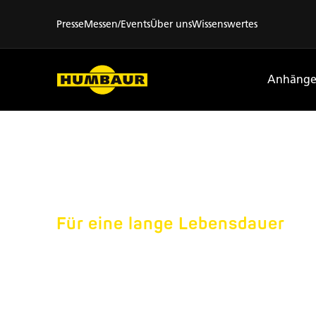
Presse
Messen/Events
Über uns
Wissenswertes
Anhänge
Für eine lange Lebensdauer
DIE RICH