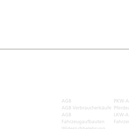
 Welt
Rechtliches
Transp
AGB
PKW-A
r
AGB Verbraucherkäufe
Pferde
AGB
LKW-A
Fahrzeugaufbauten
Fahrze
Widerrufsbelehrung