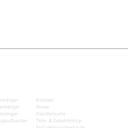
ortlösungen
Top Links
nhänger
Kontakt
anhänger
Presse
nhänger
Händlersuche
ugaufbauten
Teile- & Zubehörshop
FAQ Verbraucherkäufe