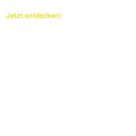
Jetzt entdecken!
ANHÄNGERAUSSTATT
FÜR IHREN MODO
Erweitern
Sie Ihren
MODO