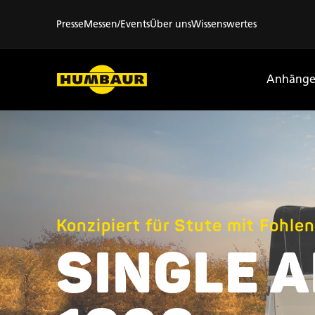
Presse
Messen/Events
Über uns
Wissenswertes
Anhänge
Konzipiert für Stute mit Fohlen
SINGLE 