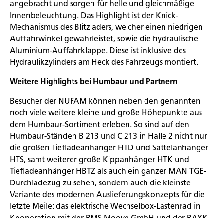
angebracht und sorgen für helle und gleichmäßige
Innenbeleuchtung. Das Highlight ist der Knick-
Mechanismus des Blitzladers, welcher einen niedrigen
Auffahrwinkel gewährleistet, sowie die hydraulische
Aluminium-Auffahrklappe. Diese ist inklusive des
Hydraulikzylinders am Heck des Fahrzeugs montiert.
Weitere Highlights bei Humbaur und Partnern
Besucher der NUFAM können neben den genannten
noch viele weitere kleine und große Höhepunkte aus
dem Humbaur-Sortiment erleben. So sind auf den
Humbaur-Ständen B 213 und C 213 in Halle 2 nicht nur
die großen Tiefladeanhänger HTD und Sattelanhänger
HTS, samt weiterer große Kippanhänger HTK und
Tiefladeanhänger HBTZ als auch ein ganzer MAN TGE-
Durchladezug zu sehen, sondern auch die kleinste
Variante des modernen Auslieferungskonzepts für die
letzte Meile: das elektrische Wechselbox-Lastenrad in
Kooperation mit der RMS Moove GmbH und der BAYK