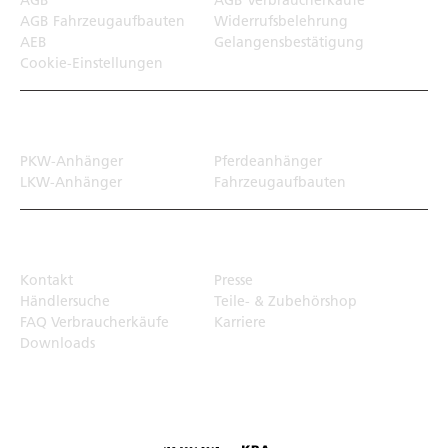
AGB
AGB Verbraucherkäufe
AGB Fahrzeugaufbauten
Widerrufsbelehrung
AEB
Gelangensbestätigung
Cookie-Einstellungen
Transportlösungen
PKW-Anhänger
Pferdeanhänger
LKW-Anhänger
Fahrzeugaufbauten
Top Links
Kontakt
Presse
Händlersuche
Teile- & Zubehörshop
FAQ Verbraucherkäufe
Karriere
Downloads