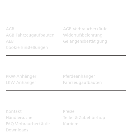
Rechtliches
AGB
AGB Verbraucherkäufe
AGB Fahrzeugaufbauten
Widerrufsbelehrung
AEB
Gelangensbestätigung
Cookie-Einstellungen
Transportlösungen
PKW-Anhänger
Pferdeanhänger
LKW-Anhänger
Fahrzeugaufbauten
Top Links
Kontakt
Presse
Händlersuche
Teile- & Zubehörshop
FAQ Verbraucherkäufe
Karriere
Downloads