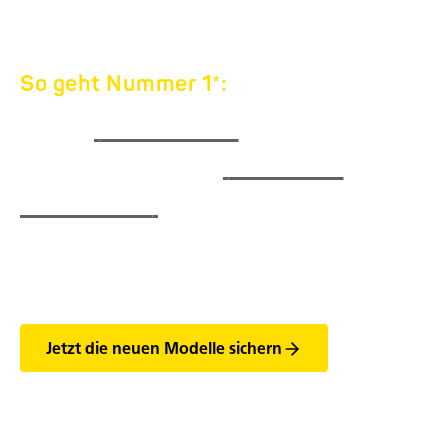
So geht Nummer 1*:
DIE
NEUEN
HUMBAUR
BOOM
BOXEN
Breiter, flacher, glatter - Unsere neuen
Kofferanhänger-Modelle passen immer!
Jetzt die neuen Modelle sichern