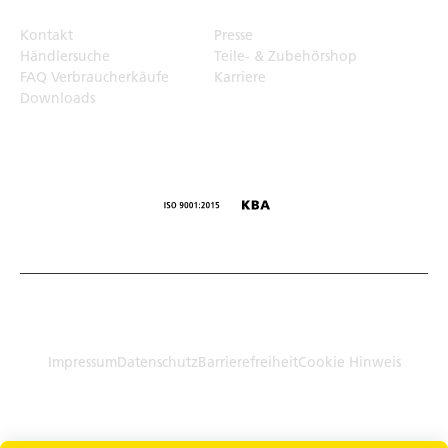
Kontakt
Presse
Händlersuche
Teile- & Zubehörshop
FAQ Verbraucherkäufe
Karriere
Downloads
© Humbaur GmbH · Mercedesring 1, 86368 Gersthofen,
Germany
Impressum
Datenschutz
Barrierefreiheit
Cookie Hinweis