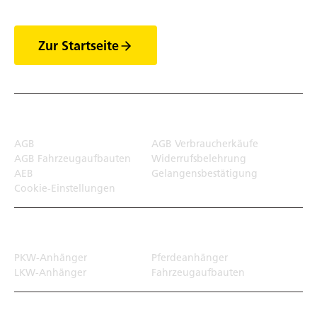
Zur Startseite
Rechtliches
AGB
AGB Verbraucherkäufe
AGB Fahrzeugaufbauten
Widerrufsbelehrung
AEB
Gelangensbestätigung
Cookie-Einstellungen
Transportlösungen
PKW-Anhänger
Pferdeanhänger
LKW-Anhänger
Fahrzeugaufbauten
Top Links