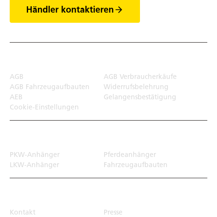
Händler kontaktieren
Rechtliches
AGB
AGB Verbraucherkäufe
AGB Fahrzeugaufbauten
Widerrufsbelehrung
AEB
Gelangensbestätigung
Cookie-Einstellungen
Transportlösungen
PKW-Anhänger
Pferdeanhänger
LKW-Anhänger
Fahrzeugaufbauten
Top Links
Kontakt
Presse