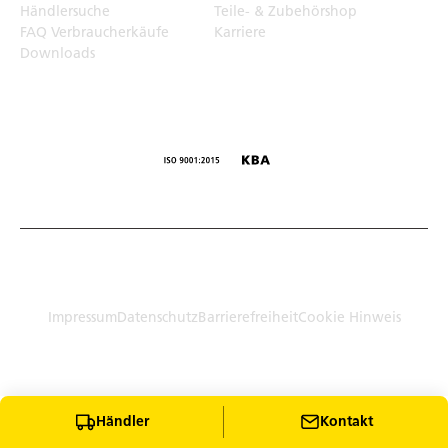
Händlersuche
Teile- & Zubehörshop
FAQ Verbraucherkäufe
Karriere
Downloads
© Humbaur GmbH · Mercedesring 1, 86368 Gersthofen,
Germany
Impressum
Datenschutz
Barrierefreiheit
Cookie Hinweis
Händler
Kontakt