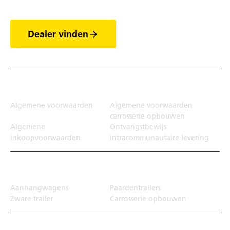
Dealer vinden
Juridisch
Algemene voorwaarden
Algemene voorwaarden
carrosserie opbouwen
Algemene
Ontvangstbewijs
Inkoopvoorwaarden
Intracommunautaire levering
Transportoplossing
Aanhangwagens
Paardentrailers
Zware trailer
Carrosserie opbouwen
Top Links