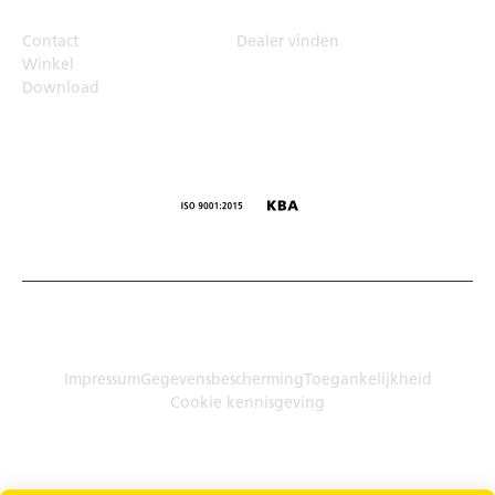
Contact
Dealer vinden
Winkel
Download
© Humbaur GmbH · Mercedesring 1, 86368 Gersthofen,
Duitsland
Impressum
Gegevensbescherming
Toegankelijkheid
Cookie kennisgeving