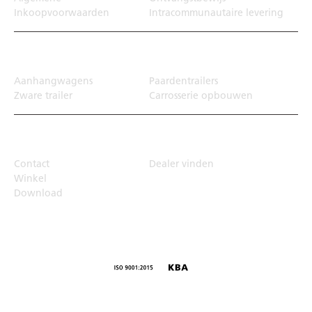
Inkoopvoorwaarden
Intracommunautaire levering
Transportoplossing
Aanhangwagens
Paardentrailers
Zware trailer
Carrosserie opbouwen
Top Links
Contact
Dealer vinden
Winkel
Download