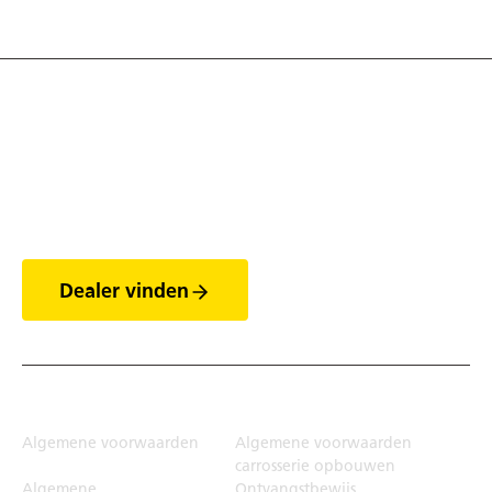
Ontdek de wereld van
de trailers
Dealer vinden
Juridisch
Algemene voorwaarden
Algemene voorwaarden
carrosserie opbouwen
Algemene
Ontvangstbewijs