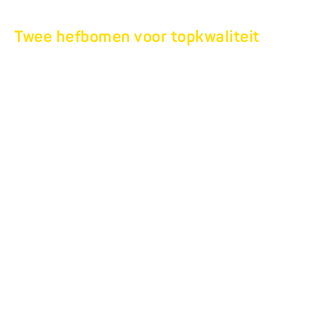
Twee hefbomen voor topkwaliteit
ONTWIKKELING EN
PRODUCTIE
Ons hart klopt