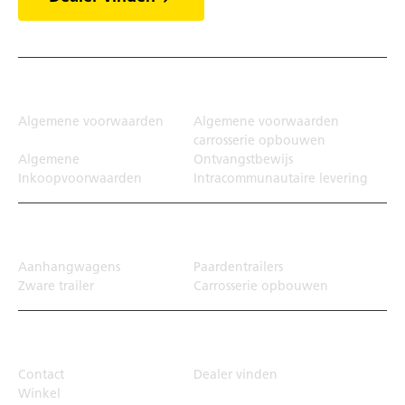
Juridisch
Algemene voorwaarden
Algemene voorwaarden
carrosserie opbouwen
Algemene
Ontvangstbewijs
Inkoopvoorwaarden
Intracommunautaire levering
Transportoplossing
Aanhangwagens
Paardentrailers
Zware trailer
Carrosserie opbouwen
Top Links
Contact
Dealer vinden
Winkel