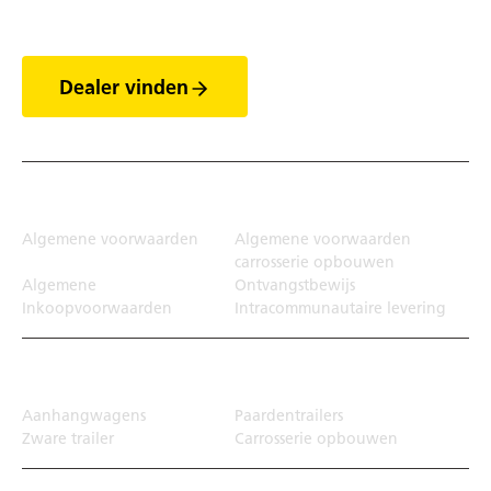
de trailers
Dealer vinden
Juridisch
Algemene voorwaarden
Algemene voorwaarden
carrosserie opbouwen
Algemene
Ontvangstbewijs
Inkoopvoorwaarden
Intracommunautaire levering
Transportoplossing
Aanhangwagens
Paardentrailers
Zware trailer
Carrosserie opbouwen