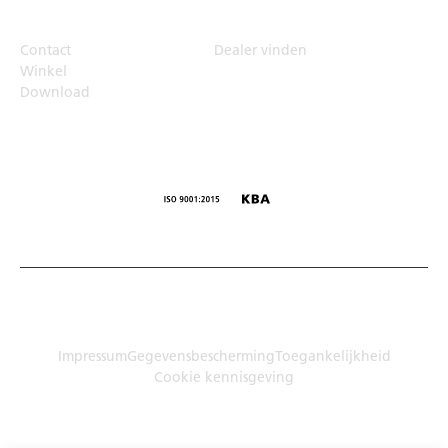
Top Links
Contact
Dealer vinden
Winkel
Download
© Humbaur GmbH · Mercedesring 1, 86368 Gersthofen,
Duitsland
Impressum
Gegevensbescherming
Toegankelijkheid
Cookie kennisgeving