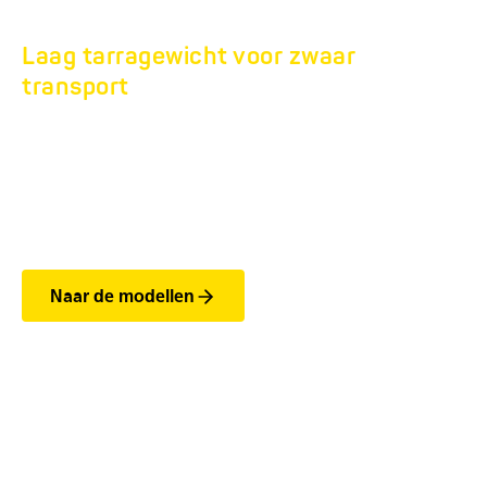
Laag tarragewicht voor zwaar
transport
TANDEMASSER-
DIEPLADER
HS 7,5T.
Naar de modellen