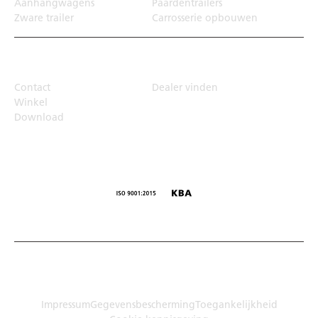
Aanhangwagens
Paardentrailers
Zware trailer
Carrosserie opbouwen
Top Links
Contact
Dealer vinden
Winkel
Download
© Humbaur GmbH · Mercedesring 1, 86368 Gersthofen,
Duitsland
Impressum
Gegevensbescherming
Toegankelijkheid