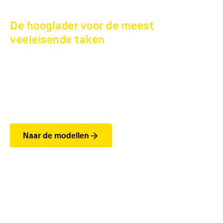
De hooglader voor de meest
veeleisende taken
TANDEM
BOUWMACHINETRAN
HBTZ BS 21T.
Naar de modellen