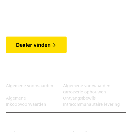
Ontdek de wereld van
de trailers
Dealer vinden
Juridisch
Algemene voorwaarden
Algemene voorwaarden
carrosserie opbouwen
Algemene
Ontvangstbewijs
Inkoopvoorwaarden
Intracommunautaire levering
Transportoplossing