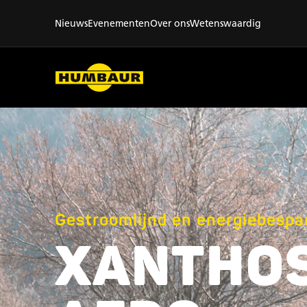
Nieuws
Evenementen
Over ons
Wetenswaardig
Gestroomlijnd en energiebespa
XANTHO