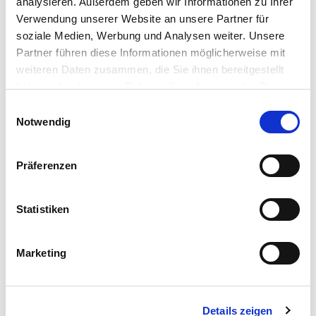
analysieren. Außerdem geben wir Informationen zu Ihrer
Verwendung unserer Website an unsere Partner für
soziale Medien, Werbung und Analysen weiter. Unsere
Partner führen diese Informationen möglicherweise mit
weiteren Daten zusammen, die Sie ihnen bereitgestellt
haben oder die sie im Rahmen Ihrer Nutzung der Dienste
gesammelt haben. Sie geben Einwilligung zu unseren
Einwilligungsauswahl
Cookies, wenn Sie unsere Webseite weiterhin nutzen.
Notwendig
Präferenzen
Manuela Pfluger, Bäuerin, Markt Wald
Statistiken
Marketing
Details zeigen