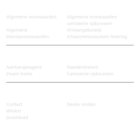
Juridisch
Algemene voorwaarden
Algemene voorwaarden
carrosserie opbouwen
Algemene
Ontvangstbewijs
Inkoopvoorwaarden
Intracommunautaire levering
Transportoplossing
Aanhangwagens
Paardentrailers
Zware trailer
Carrosserie opbouwen
Top Links
Contact
Dealer vinden
Winkel
Download