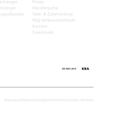
anhänger
Presse
nhänger
Händlersuche
ugaufbauten
Teile- & Zubehörshop
FAQ Verbraucherkäufe
Karriere
Downloads
Impressum
Datenschutz
Barrierefreiheit
Cookie Hinweis