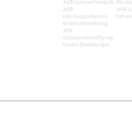
r
AGB Verbraucherkäufe
Pferde
AGB
LKW-A
Fahrzeugaufbauten
Fahrze
Widerrufsbelehrung
AEB
Gelangensbestätigung
Cookie-Einstellungen
, Germany